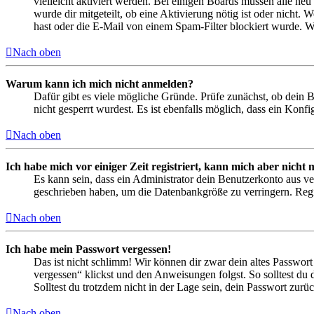
vielleicht aktiviert werden. Bei einigen Boards müssen alle neu
wurde dir mitgeteilt, ob eine Aktivierung nötig ist oder nicht
hast oder die E-Mail von einem Spam-Filter blockiert wurde. We
Nach oben
Warum kann ich mich nicht anmelden?
Dafür gibt es viele mögliche Gründe. Prüfe zunächst, ob dein 
nicht gesperrt wurdest. Es ist ebenfalls möglich, dass ein Konf
Nach oben
Ich habe mich vor einiger Zeit registriert, kann mich aber nich
Es kann sein, dass ein Administrator dein Benutzerkonto aus ve
geschrieben haben, um die Datenbankgröße zu verringern. Regis
Nach oben
Ich habe mein Passwort vergessen!
Das ist nicht schlimm! Wir können dir zwar dein altes Passwort
vergessen“ klickst und den Anweisungen folgst. So solltest du
Solltest du trotzdem nicht in der Lage sein, dein Passwort zur
Nach oben