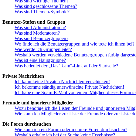
Was sind wichtige Themen?
Was sind geschlossene Themen?
Was sind Themen-Symbole?
Benutzer-Stufen und Gruppen
Was sind Administratoren?
Was sind Moderatoren?
Was sind Benutzergruppen?
Wo finde ich die Benutzergruppen und wie trete ich ihnen bei?
Wie werde ich Gruppenleiter?
Weshalb werden verschiedene Benutzergruppen farbig dargestel
Was ist eine Hauptgruppe?
Was bedeutet der „Das Team“-Link auf der Startseite?
Private Nachrichten
Ich kann keine Privaten Nachrichten verschicken!
Ich bekomme ständig unerwünschte Private Nachrichten!
Ich habe eine Spam-E-Mail von einem Mitglied dieses Forums e
Freunde und ignorierte Mitglieder
Wozu benötige ich die Listen der Freunde und ignorierten Mitg
Wie kann ich Mitglieder zur Liste der Freunde oder zur Liste d
Die Foren durchsuchen
Wie kann ich ein Forum oder mehrere Foren durchsuchen?
Weshalb erhalte ich bei der Suche keine Ergebnisse?