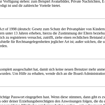
zur Verfügung stehen: zum Beispiel Avatarbilder, Private Nachrichten, 
igt ist und dir zahlreiche Vorteile bietet.
t of 1998 (deutsch: Gesetz zum Schutz der Privatsphäre von Kindern i
ern unter 13 Jahren erheben, hierzu die Zustimmung der Eltern bezieh
dich zu registrieren versuchst, zutrifft, ziehe einen rechtlichen Beista
stelle für Rechtsangelegenheiten jeglicher Art ist; außer solchen, die
erden.
 komplett ausgeschaltet hat, damit sich keine neuen Benutzer mehr anm
 wurden. Um Hilfe zu erhalten, wende dich an die Board-Administratio
richtige Passwort eingegeben hast. Wenn diese stimmen, dann gibt es
ern oder deiner Erziehungsberechtigten den Anweisungen folgen, die du e