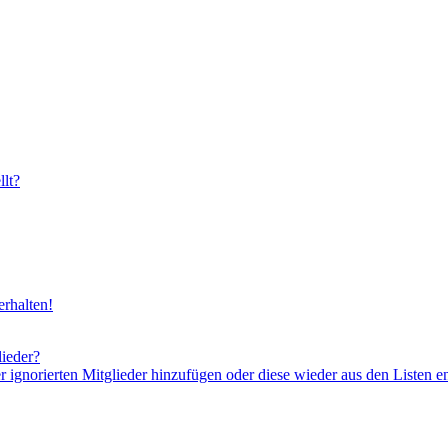
lt?
rhalten!
lieder?
er ignorierten Mitglieder hinzufügen oder diese wieder aus den Listen e