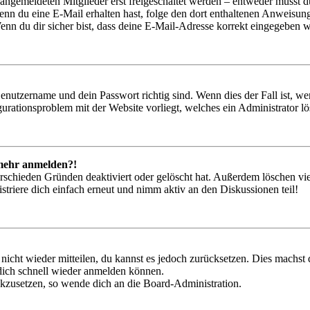
 angemeldeten Mitglieder erst freigeschaltet werden – entweder musst du
. Wenn du eine E-Mail erhalten hast, folge den dort enthaltenen Anweis
nn du dir sicher bist, dass deine E-Mail-Adresse korrekt eingegeben w
Benutzername und dein Passwort richtig sind. Wenn dies der Fall ist, w
igurationsproblem mit der Website vorliegt, welches ein Administrator l
t mehr anmelden?!
rschieden Gründen deaktiviert oder gelöscht hat. Außerdem löschen vie
triere dich einfach erneut und nimm aktiv an den Diskussionen teil!
 nicht wieder mitteilen, du kannst es jedoch zurücksetzen. Dies machs
 dich schnell wieder anmelden können.
ückzusetzen, so wende dich an die Board-Administration.