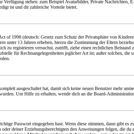
zur Verfügung stehen: zum Beispiel Avatarbilder, Private Nachrichten, 
igt ist und dir zahlreiche Vorteile bietet.
t of 1998 (deutsch: Gesetz zum Schutz der Privatsphäre von Kindern i
ern unter 13 Jahren erheben, hierzu die Zustimmung der Eltern bezieh
dich zu registrieren versuchst, zutrifft, ziehe einen rechtlichen Beista
stelle für Rechtsangelegenheiten jeglicher Art ist; außer solchen, die
erden.
 komplett ausgeschaltet hat, damit sich keine neuen Benutzer mehr anm
 wurden. Um Hilfe zu erhalten, wende dich an die Board-Administratio
richtige Passwort eingegeben hast. Wenn diese stimmen, dann gibt es
ern oder deiner Erziehungsberechtigten den Anweisungen folgen, die du e