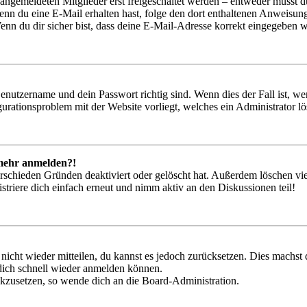
 angemeldeten Mitglieder erst freigeschaltet werden – entweder musst du
. Wenn du eine E-Mail erhalten hast, folge den dort enthaltenen Anweis
nn du dir sicher bist, dass deine E-Mail-Adresse korrekt eingegeben w
Benutzername und dein Passwort richtig sind. Wenn dies der Fall ist, w
igurationsproblem mit der Website vorliegt, welches ein Administrator l
t mehr anmelden?!
rschieden Gründen deaktiviert oder gelöscht hat. Außerdem löschen vie
triere dich einfach erneut und nimm aktiv an den Diskussionen teil!
 nicht wieder mitteilen, du kannst es jedoch zurücksetzen. Dies machs
 dich schnell wieder anmelden können.
ückzusetzen, so wende dich an die Board-Administration.