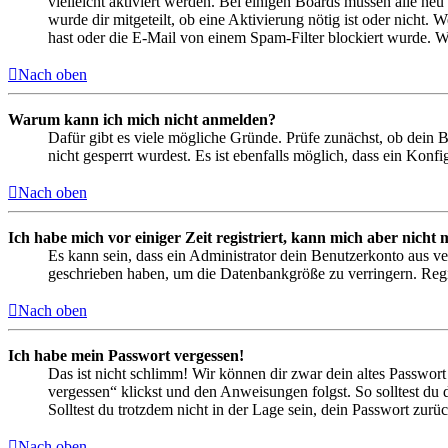
vielleicht aktiviert werden. Bei einigen Boards müssen alle neu
wurde dir mitgeteilt, ob eine Aktivierung nötig ist oder nicht
hast oder die E-Mail von einem Spam-Filter blockiert wurde. We
Nach oben
Warum kann ich mich nicht anmelden?
Dafür gibt es viele mögliche Gründe. Prüfe zunächst, ob dein 
nicht gesperrt wurdest. Es ist ebenfalls möglich, dass ein Konf
Nach oben
Ich habe mich vor einiger Zeit registriert, kann mich aber nich
Es kann sein, dass ein Administrator dein Benutzerkonto aus ve
geschrieben haben, um die Datenbankgröße zu verringern. Regis
Nach oben
Ich habe mein Passwort vergessen!
Das ist nicht schlimm! Wir können dir zwar dein altes Passwort
vergessen“ klickst und den Anweisungen folgst. So solltest du
Solltest du trotzdem nicht in der Lage sein, dein Passwort zur
Nach oben