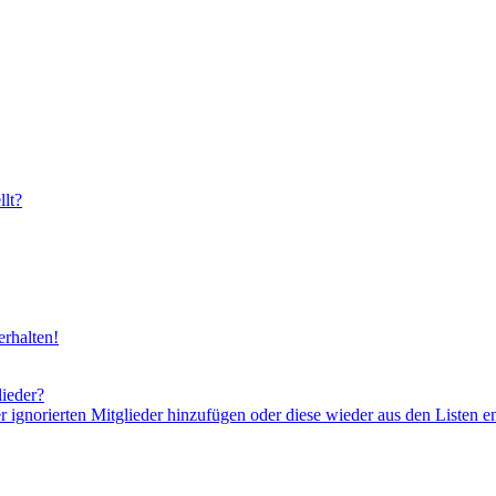
lt?
rhalten!
lieder?
er ignorierten Mitglieder hinzufügen oder diese wieder aus den Listen e