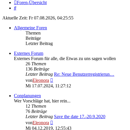
Foren-Übersicht
Suche
Aktuelle Zeit: Fr 07.08.2026, 04:25:55
Allgemeine Foren
Themen
Beiträge
Letzter Beitrag
Externes Forum
Externes Forum für alle, die Etwas zu uns sagen wollen
26
Themen
136
Beiträge
Letzter Beitrag
Re: Neue Benutzerregistrierun…
Neuester
von
Eleonora
Beitrag
Mi 17.07.2024, 11:27:12
Conplanungen
Wer Vorschläge hat, hier rein...
12
Themen
76
Beiträge
Letzter Beitrag
Save the date 17.-20.9.2020
Neuester
von
Eleonora
Beitrag
Mi 04.12.2019, 12:55:43