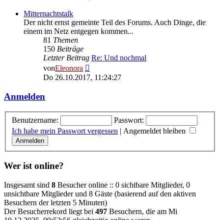
Mitternachtstalk
Der nicht ernst gemeinte Teil des Forums. Auch Dinge, die
einem im Netz entgegen kommen...
81
Themen
150
Beiträge
Letzter Beitrag
Re: Und nochmal
Neuester
von
Eleonora
Beitrag
Do 26.10.2017, 11:24:27
Anmelden
Benutzername:
Passwort:
Ich habe mein Passwort vergessen
|
Angemeldet bleiben
Wer ist online?
Insgesamt sind
8
Besucher online :: 0 sichtbare Mitglieder, 0
unsichtbare Mitglieder und 8 Gäste (basierend auf den aktiven
Besuchern der letzten 5 Minuten)
Der Besucherrekord liegt bei
497
Besuchern, die am Mi