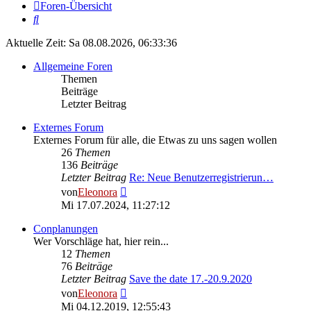
Foren-Übersicht
Suche
Aktuelle Zeit: Sa 08.08.2026, 06:33:36
Allgemeine Foren
Themen
Beiträge
Letzter Beitrag
Externes Forum
Externes Forum für alle, die Etwas zu uns sagen wollen
26
Themen
136
Beiträge
Letzter Beitrag
Re: Neue Benutzerregistrierun…
Neuester
von
Eleonora
Beitrag
Mi 17.07.2024, 11:27:12
Conplanungen
Wer Vorschläge hat, hier rein...
12
Themen
76
Beiträge
Letzter Beitrag
Save the date 17.-20.9.2020
Neuester
von
Eleonora
Beitrag
Mi 04.12.2019, 12:55:43