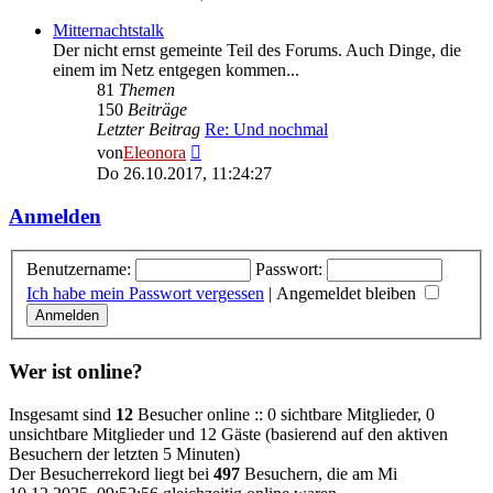
Mitternachtstalk
Der nicht ernst gemeinte Teil des Forums. Auch Dinge, die
einem im Netz entgegen kommen...
81
Themen
150
Beiträge
Letzter Beitrag
Re: Und nochmal
Neuester
von
Eleonora
Beitrag
Do 26.10.2017, 11:24:27
Anmelden
Benutzername:
Passwort:
Ich habe mein Passwort vergessen
|
Angemeldet bleiben
Wer ist online?
Insgesamt sind
12
Besucher online :: 0 sichtbare Mitglieder, 0
unsichtbare Mitglieder und 12 Gäste (basierend auf den aktiven
Besuchern der letzten 5 Minuten)
Der Besucherrekord liegt bei
497
Besuchern, die am Mi