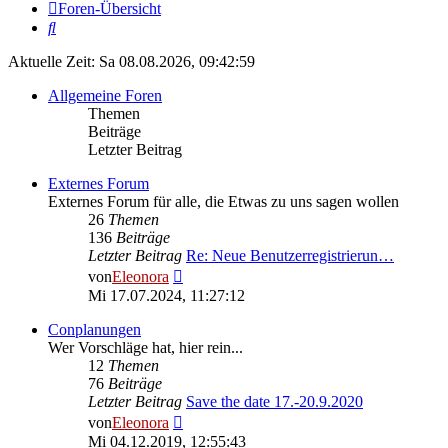
Foren-Übersicht
Suche
Aktuelle Zeit: Sa 08.08.2026, 09:42:59
Allgemeine Foren
Themen
Beiträge
Letzter Beitrag
Externes Forum
Externes Forum für alle, die Etwas zu uns sagen wollen
26
Themen
136
Beiträge
Letzter Beitrag
Re: Neue Benutzerregistrierun…
Neuester
von
Eleonora
Beitrag
Mi 17.07.2024, 11:27:12
Conplanungen
Wer Vorschläge hat, hier rein...
12
Themen
76
Beiträge
Letzter Beitrag
Save the date 17.-20.9.2020
Neuester
von
Eleonora
Beitrag
Mi 04.12.2019, 12:55:43