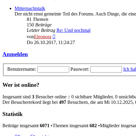
Mitternachtstalk
Der nicht ernst gemeinte Teil des Forums. Auch Dinge, die ei
81
Themen
150
Beiträge
Letzter Beitrag
Re: Und nochmal
Neuester
von
Eleonora
Beitrag
Do 26.10.2017, 11:24:27
Anmelden
Benutzername:
Passwort:
Ich ha
Wer ist online?
Insgesamt sind
3
Besucher online :: 0 sichtbare Mitglieder, 0 unsicht
Der Besucherrekord liegt bei
497
Besuchern, die am Mi 10.12.2025, 0
Statistik
Beiträge insgesamt
6071
•Themen insgesamt
682
•Mitglieder insges