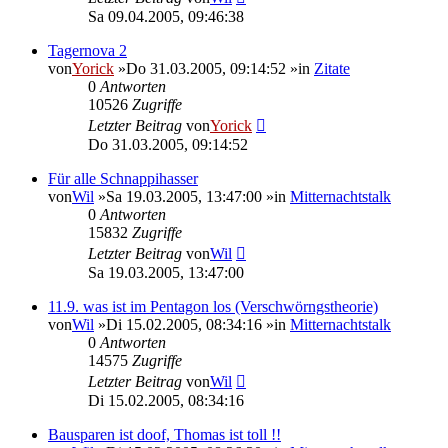
Sa 09.04.2005, 09:46:38
Tagernova 2
von
Yorick
»Do 31.03.2005, 09:14:52 »in
Zitate
0
Antworten
10526
Zugriffe
Letzter Beitrag
von
Yorick
Do 31.03.2005, 09:14:52
Für alle Schnappihasser
von
Wil
»Sa 19.03.2005, 13:47:00 »in
Mitternachtstalk
0
Antworten
15832
Zugriffe
Letzter Beitrag
von
Wil
Sa 19.03.2005, 13:47:00
11.9. was ist im Pentagon los (Verschwörngstheorie)
von
Wil
»Di 15.02.2005, 08:34:16 »in
Mitternachtstalk
0
Antworten
14575
Zugriffe
Letzter Beitrag
von
Wil
Di 15.02.2005, 08:34:16
Bausparen ist doof, Thomas ist toll !!