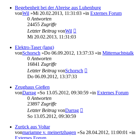
Begebenheit bei der Abreise aus Luhenburg
von
Wil
»Mi 20.02.2013, 11:31:03 »in
Externes Forum
0
Antworten
24455
Zugriffe
Letzter Beitrag
von
Wil
Mi 20.02.2013, 11:31:03
Elektro-Taser (lang)
von
Schorsch
»Do 06.09.2012, 13:37:33 »in
Mitternachtstalk
0
Antworten
16841
Zugriffe
Letzter Beitrag
von
Schorsch
Do 06.09.2012, 13:37:33
Zeughaus Gießen
von
Darrag
»So 13.05.2012, 09:30:59 »in
Externes Forum
0
Antworten
23897
Zugriffe
Letzter Beitrag
von
Darrag
So 13.05.2012, 09:30:59
Zurück aus Voltar
von
mariamne v. meinertzhagen
»Sa 28.04.2012, 11:00:01 »in
Externes Forum