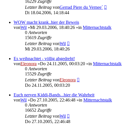
16229
Zugriffe
Letzter Beitrag
von
Gerrad Piere du Vernee´
Di 18.04.2006, 14:18:44
WOW macht krank..hier der Beweis
von
Wil
»Mi 29.03.2006, 18:40:26 »in
Mitternachtstalk
0
Antworten
15619
Zugriffe
Letzter Beitrag
von
Wil
Mi 29.03.2006, 18:40:26
Es weihnachtet - völlig abgedreht!
von
Eleonora
»Do 24.11.2005, 00:03:20 »in
Mitternachtstalk
0
Antworten
15529
Zugriffe
Letzter Beitrag
von
Eleonora
Do 24.11.2005, 00:03:20
Euch nerven Kiddi-Bands...hier die Wahrheit
von
Wil
»Do 27.10.2005, 22:46:48 »in
Mitternachtstalk
0
Antworten
16652
Zugriffe
Letzter Beitrag
von
Wil
Do 27.10.2005, 22:46:48