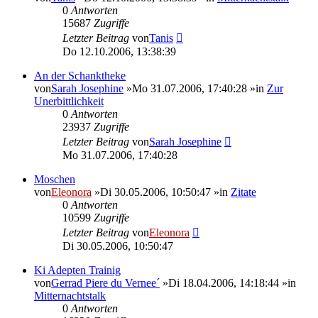
0
Antworten
15687
Zugriffe
Letzter Beitrag
von
Tanis
Do 12.10.2006, 13:38:39
An der Schanktheke
von
Sarah Josephine
»Mo 31.07.2006, 17:40:28 »in
Zur
Unerbittlichkeit
0
Antworten
23937
Zugriffe
Letzter Beitrag
von
Sarah Josephine
Mo 31.07.2006, 17:40:28
Moschen
von
Eleonora
»Di 30.05.2006, 10:50:47 »in
Zitate
0
Antworten
10599
Zugriffe
Letzter Beitrag
von
Eleonora
Di 30.05.2006, 10:50:47
Ki Adepten Trainig
von
Gerrad Piere du Vernee´
»Di 18.04.2006, 14:18:44 »in
Mitternachtstalk
0
Antworten