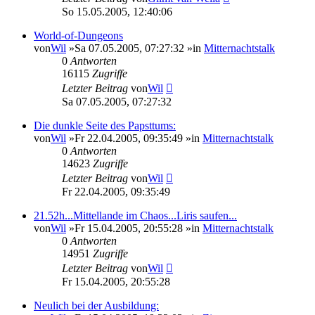
So 15.05.2005, 12:40:06
World-of-Dungeons
von
Wil
»Sa 07.05.2005, 07:27:32 »in
Mitternachtstalk
0
Antworten
16115
Zugriffe
Letzter Beitrag
von
Wil
Sa 07.05.2005, 07:27:32
Die dunkle Seite des Papsttums:
von
Wil
»Fr 22.04.2005, 09:35:49 »in
Mitternachtstalk
0
Antworten
14623
Zugriffe
Letzter Beitrag
von
Wil
Fr 22.04.2005, 09:35:49
21.52h...Mittellande im Chaos...Liris saufen...
von
Wil
»Fr 15.04.2005, 20:55:28 »in
Mitternachtstalk
0
Antworten
14951
Zugriffe
Letzter Beitrag
von
Wil
Fr 15.04.2005, 20:55:28
Neulich bei der Ausbildung: