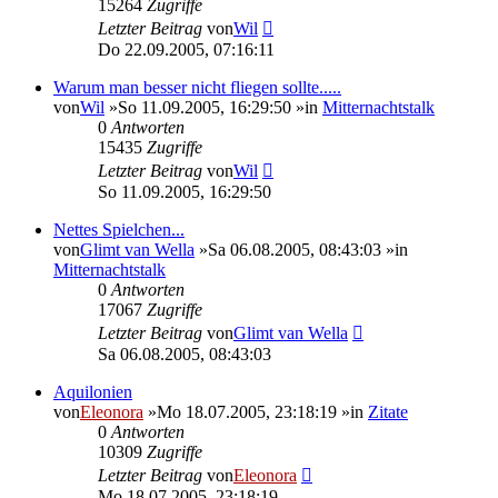
15264
Zugriffe
Letzter Beitrag
von
Wil
Do 22.09.2005, 07:16:11
Warum man besser nicht fliegen sollte.....
von
Wil
»So 11.09.2005, 16:29:50 »in
Mitternachtstalk
0
Antworten
15435
Zugriffe
Letzter Beitrag
von
Wil
So 11.09.2005, 16:29:50
Nettes Spielchen...
von
Glimt van Wella
»Sa 06.08.2005, 08:43:03 »in
Mitternachtstalk
0
Antworten
17067
Zugriffe
Letzter Beitrag
von
Glimt van Wella
Sa 06.08.2005, 08:43:03
Aquilonien
von
Eleonora
»Mo 18.07.2005, 23:18:19 »in
Zitate
0
Antworten
10309
Zugriffe
Letzter Beitrag
von
Eleonora
Mo 18.07.2005, 23:18:19