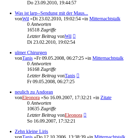
Do 23.09.2010, 19:44:57
Was ist larp--Sendung mit der Maus...
von
Wil
»Di 23.02.2010, 19:02:54 »in
Mitternachtstalk
0
Antworten
16518
Zugriffe
Letzter Beitrag
von
Wil
Di 23.02.2010, 19:02:54
ulmer Chirurgen
von
Tanis
»Fr 09.05.2008, 06:27:25 »in
Mitternachtstalk
0
Antworten
16168
Zugriffe
Letzter Beitrag
von
Tanis
Fr 09.05.2008, 06:27:25
neulich zu Andoran
von
Eleonora
»So 16.09.2007, 17:32:21 »in
Zitate
0
Antworten
10635
Zugriffe
Letzter Beitrag
von
Eleonora
So 16.09.2007, 17:32:21
Zehn kleine Liris
von
Tanis
»Do 12.10.2006, 13:38:39 »in
Mitternachtstalk