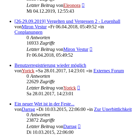
Letzter Beitrag
von
Eleonora
Mi 04.12.2019, 12:55:43
[26-29.09.2019] Vergelten und Vergessen 2 - Leuenhall
von
Miron Vestur
»Fr 06.04.2018, 05:49:52 »in
Conplanungen
0
Antworten
16933
Zugriffe
Letzter Beitrag
von
Miron Vestur
Fr 06.04.2018, 05:49:52
Benutzerregistrierung wieder möglich
von
Yorick
»Sa 28.01.2017, 14:23:01 »in
Externes Forum
0
Antworten
22629
Zugriffe
Letzter Beitrag
von
Yorick
Sa 28.01.2017, 14:23:01
Ein neuer Wirt ist in der Feste...
von
Darrag
»Di 10.03.2015, 22:06:00 »in
Zur Unerbittlichkeit
0
Antworten
23872
Zugriffe
Letzter Beitrag
von
Darrag
Di 10.03.2015, 22:06:00