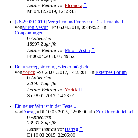
Letzter Beitrag
von
Eleonora
Mi 04.12.2019, 12:55:43
[26-29.09.2019] Vergelten und Vergessen 2 - Leuenhall
von
Miron Vestur
»Fr 06.04.2018, 05:49:52 »in
Conplanungen
0
Antworten
16997
Zugriffe
Letzter Beitrag
von
Miron Vestur
Fr 06.04.2018, 05:49:52
Benutzerregistrierung wieder möglich
von
Yorick
»Sa 28.01.2017, 14:23:01 »in
Externes Forum
0
Antworten
22693
Zugriffe
Letzter Beitrag
von
Yorick
Sa 28.01.2017, 14:23:01
Ein neuer Wirt ist in der Feste...
von
Darrag
»Di 10.03.2015, 22:06:00 »in
Zur Unerbittlichkeit
0
Antworten
23937
Zugriffe
Letzter Beitrag
von
Darrag
Di 10.03.2015, 22:06:00