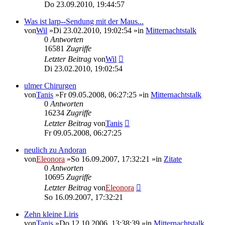
Do 23.09.2010, 19:44:57
Was ist larp--Sendung mit der Maus...
von
Wil
»Di 23.02.2010, 19:02:54 »in
Mitternachtstalk
0
Antworten
16581
Zugriffe
Letzter Beitrag
von
Wil
Di 23.02.2010, 19:02:54
ulmer Chirurgen
von
Tanis
»Fr 09.05.2008, 06:27:25 »in
Mitternachtstalk
0
Antworten
16234
Zugriffe
Letzter Beitrag
von
Tanis
Fr 09.05.2008, 06:27:25
neulich zu Andoran
von
Eleonora
»So 16.09.2007, 17:32:21 »in
Zitate
0
Antworten
10695
Zugriffe
Letzter Beitrag
von
Eleonora
So 16.09.2007, 17:32:21
Zehn kleine Liris
von
Tanis
»Do 12.10.2006, 13:38:39 »in
Mitternachtstalk