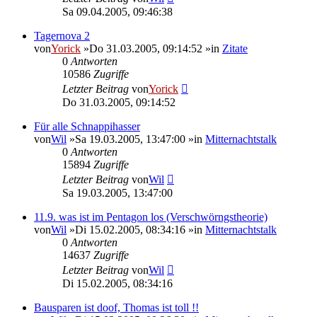
Sa 09.04.2005, 09:46:38
Tagernova 2
von
Yorick
»Do 31.03.2005, 09:14:52 »in
Zitate
0
Antworten
10586
Zugriffe
Letzter Beitrag
von
Yorick
Do 31.03.2005, 09:14:52
Für alle Schnappihasser
von
Wil
»Sa 19.03.2005, 13:47:00 »in
Mitternachtstalk
0
Antworten
15894
Zugriffe
Letzter Beitrag
von
Wil
Sa 19.03.2005, 13:47:00
11.9. was ist im Pentagon los (Verschwörngstheorie)
von
Wil
»Di 15.02.2005, 08:34:16 »in
Mitternachtstalk
0
Antworten
14637
Zugriffe
Letzter Beitrag
von
Wil
Di 15.02.2005, 08:34:16
Bausparen ist doof, Thomas ist toll !!