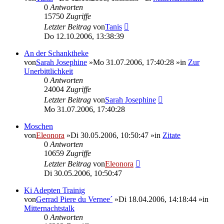
0
Antworten
15750
Zugriffe
Letzter Beitrag
von
Tanis
Do 12.10.2006, 13:38:39
An der Schanktheke
von
Sarah Josephine
»Mo 31.07.2006, 17:40:28 »in
Zur
Unerbittlichkeit
0
Antworten
24004
Zugriffe
Letzter Beitrag
von
Sarah Josephine
Mo 31.07.2006, 17:40:28
Moschen
von
Eleonora
»Di 30.05.2006, 10:50:47 »in
Zitate
0
Antworten
10659
Zugriffe
Letzter Beitrag
von
Eleonora
Di 30.05.2006, 10:50:47
Ki Adepten Trainig
von
Gerrad Piere du Vernee´
»Di 18.04.2006, 14:18:44 »in
Mitternachtstalk
0
Antworten