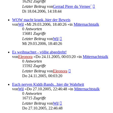
16292
Zugriffe
Letzter Beitrag
von
Gerrad Piere du Vernee´
Di 18.04.2006, 14:18:44
WOW macht krank..hier der Beweis
von
Wil
»Mi 29.03.2006, 18:40:26 »in
Mitternachtstalk
0
Antworten
15681
Zugriffe
Letzter Beitrag
von
Wil
Mi 29.03.2006, 18:40:26
Es weihnachtet - völlig abgedreht!
von
Eleonora
»Do 24.11.2005, 00:03:20 »in
Mitternachtstalk
0
Antworten
15592
Zugriffe
Letzter Beitrag
von
Eleonora
Do 24.11.2005, 00:03:20
Euch nerven Kiddi-Bands...hier die Wahrheit
von
Wil
»Do 27.10.2005, 22:46:48 »in
Mitternachtstalk
0
Antworten
16715
Zugriffe
Letzter Beitrag
von
Wil
Do 27.10.2005, 22:46:48