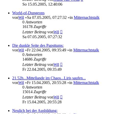
So 15.05.2005, 12:40:06
World-of-Dungeons
von
Wil
»Sa 07.05.2005, 07:27:32 »in
Mitternachtstalk
0
Antworten
16178
Zugriffe
Letzter Beitrag
von
Wil
Sa 07.05.2005, 07:27:32
Die dunkle Seite des Papsttums:
von
Wil
»Fr 22.04.2005, 09:35:49 »in
Mitternachtstalk
0
Antworten
14686
Zugriffe
Letzter Beitrag
von
Wil
Fr 22.04.2005, 09:35:49
21.52h...Mittellande im Chaos...Liris saufen...
von
Wil
»Fr 15.04.2005, 20:55:28 »in
Mitternachtstalk
0
Antworten
15014
Zugriffe
Letzter Beitrag
von
Wil
Fr 15.04.2005, 20:55:28
Neulich bei der Ausbildung: