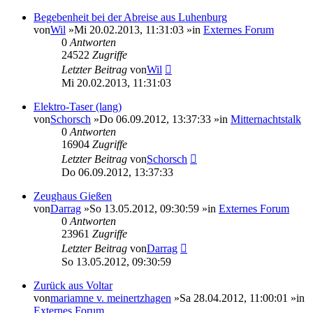
Begebenheit bei der Abreise aus Luhenburg
von
Wil
»Mi 20.02.2013, 11:31:03 »in
Externes Forum
0
Antworten
24522
Zugriffe
Letzter Beitrag
von
Wil
Mi 20.02.2013, 11:31:03
Elektro-Taser (lang)
von
Schorsch
»Do 06.09.2012, 13:37:33 »in
Mitternachtstalk
0
Antworten
16904
Zugriffe
Letzter Beitrag
von
Schorsch
Do 06.09.2012, 13:37:33
Zeughaus Gießen
von
Darrag
»So 13.05.2012, 09:30:59 »in
Externes Forum
0
Antworten
23961
Zugriffe
Letzter Beitrag
von
Darrag
So 13.05.2012, 09:30:59
Zurück aus Voltar
von
mariamne v. meinertzhagen
»Sa 28.04.2012, 11:00:01 »in
Externes Forum