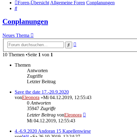
Foren-Übersicht
Allgemeine Foren
Conplanungen
Suche
Conplanungen
Neues Thema
Erweiterte
Suche
Suche
10 Themen •Seite
1
von
1
Themen
Antworten
Zugriffe
Letzter Beitrag
Save the date 17.-20.9.2020
von
Eleonora
»Mi 04.12.2019, 12:55:43
0
Antworten
35947
Zugriffe
Letzter Beitrag
von
Eleonora
Mi 04.12.2019, 12:55:43
4.-6.9.2020 Andoran 15 Kapellenwiese
von
Wil
»Sa 26.10.2019, 12:24:27