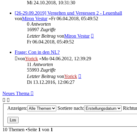
Mi 24.10.2018, 10:31:30
[26-29.09.2019] Vergelten und Vergessen 2 - Leuenhall
von
Miron Vestur
»Fr 06.04.2018, 05:49:52
0
Antworten
16997
Zugriffe
Letzter Beitrag
von
Miron Vestur
Fr 06.04.2018, 05:49:52
Frage: Con in den NL?
von
Yorick
»Mo 04.06.2012, 12:39:29
11
Antworten
55993
Zugriffe
Letzter Beitrag
von
Yorick
Di 13.12.2016, 12:06:27
Neues Thema
Anzeigen:
Sortiere nach:
Richtu
10 Themen •Seite
1
von
1