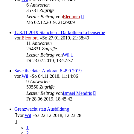
6
Antworten
35731
Zugriffe
Letzter Beitrag
von
Eleonora
Mo 02.12.2019, 21:29:09
1.-3.11.2019 Stauchen - Darkothien Lebenserbe
von
Eleonora
»So 27.01.2019, 21:38:49
11
Antworten
254831
Zugriffe
Letzter Beitrag
von
Wil
Di 23.07.2019, 13:57:37
Save the date..Andoran 6.-8.9 2019
von
Wil
»So 04.11.2018, 11:14:06
9
Antworten
59550
Zugriffe
Letzter Beitrag
von
Ismael Mendris
Fr 28.06.2019, 18:45:42
Grenzwacht statt Ausbildung
von
Wil
»Sa 22.12.2018, 12:23:28
1
2