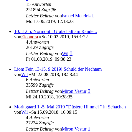
15
Antworten
251894
Zugriffe
Letzter Beitrag
von
Ismael Mendris
Mo 17.06.2019, 12:13:23
10.-.12.5. Normont - Grafschaft am Rande...
von
Eleonora
»So 10.02.2019, 15:01:22
4
Antworten
26129
Zugriffe
Letzter Beitrag
von
Wil
Fr 01.03.2019, 09:38:23
Liom Fein 13-15. 9 2019! Schuld der Nechtam
von
Wil
»Mi 22.08.2018, 18:58:44
6
Antworten
33599
Zugriffe
Letzter Beitrag
von
Miron Vestur
Mi 24.10.2018, 10:38:35
Moringaard 1.-5. Mai 2019 "Düstere Himmel " in Schachen
von
Wil
»Sa 15.09.2018, 16:09:15
4
Antworten
27224
Zugriffe
Letzter Beitrag
von
Miron Vestur