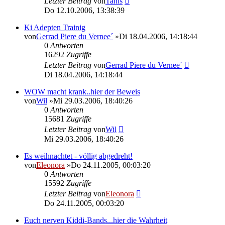
Letzter Beitrag
von
Tanis
Do 12.10.2006, 13:38:39
Ki Adepten Trainig
von
Gerrad Piere du Vernee´
»Di 18.04.2006, 14:18:44
0
Antworten
16292
Zugriffe
Letzter Beitrag
von
Gerrad Piere du Vernee´
Di 18.04.2006, 14:18:44
WOW macht krank..hier der Beweis
von
Wil
»Mi 29.03.2006, 18:40:26
0
Antworten
15681
Zugriffe
Letzter Beitrag
von
Wil
Mi 29.03.2006, 18:40:26
Es weihnachtet - völlig abgedreht!
von
Eleonora
»Do 24.11.2005, 00:03:20
0
Antworten
15592
Zugriffe
Letzter Beitrag
von
Eleonora
Do 24.11.2005, 00:03:20
Euch nerven Kiddi-Bands...hier die Wahrheit