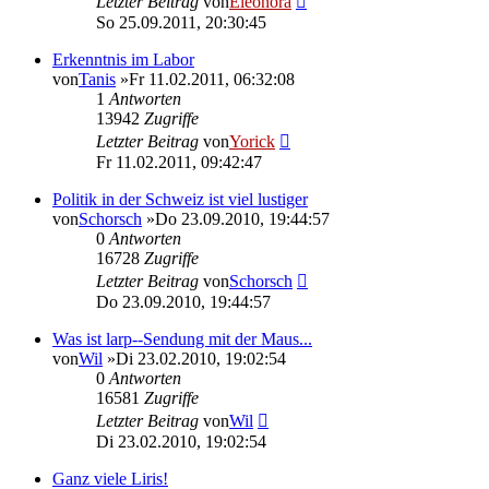
Letzter Beitrag
von
Eleonora
So 25.09.2011, 20:30:45
Erkenntnis im Labor
von
Tanis
»Fr 11.02.2011, 06:32:08
1
Antworten
13942
Zugriffe
Letzter Beitrag
von
Yorick
Fr 11.02.2011, 09:42:47
Politik in der Schweiz ist viel lustiger
von
Schorsch
»Do 23.09.2010, 19:44:57
0
Antworten
16728
Zugriffe
Letzter Beitrag
von
Schorsch
Do 23.09.2010, 19:44:57
Was ist larp--Sendung mit der Maus...
von
Wil
»Di 23.02.2010, 19:02:54
0
Antworten
16581
Zugriffe
Letzter Beitrag
von
Wil
Di 23.02.2010, 19:02:54
Ganz viele Liris!