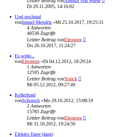
Letzter Beitrag
von
Alignor von Wiese
Di 29.11.2005, 14:16:02
Und nochmal
von
Ismael Mendris
»Mi 25.10.2017, 19:25:31
4
Antworten
48536
Zugriffe
Letzter Beitrag
von
Eleonora
Do 26.10.2017, 11:24:27
Es wirkt...
von
Eleonora
»Di 04.12.2012, 18:29:24
1
Antworten
12595
Zugriffe
Letzter Beitrag
von
Yorick
Mi 05.12.2012, 09:27:49
Kellerfund
von
Schorsch
»Mo 29.10.2012, 15:08:19
2
Antworten
15785
Zugriffe
Letzter Beitrag
von
Eleonora
Mi 31.10.2012, 19:24:50
Elektro-Taser (lang)