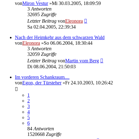
von
Miron Vestur
»Mi 30.03.2005, 18:09:59
3
Antworten
32695
Zugriffe
Letzter Beitrag
von
Eleonora
Sa 02.04.2005, 22:39:34
Nach der Heimkehr aus dem schwarzen Wald
von
Eleonora
»So 06.06.2004, 18:30:44
3
Antworten
32059
Zugriffe
Letzter Beitrag
von
Martin vom Berg
Di 08.06.2004, 21:50:03
Im vorderen Schankraum....
von
Egon, der Türsteher
»Fr 24.10.2003, 10:26:42
1
2
3
4
5
6
84
Antworten
1520668
Zugriffe