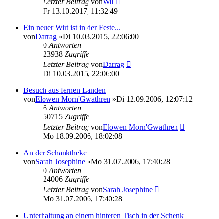
Letzter Beitrag
von
Wil
Fr 13.10.2017, 11:32:49
Ein neuer Wirt ist in der Feste...
von
Darrag
»Di 10.03.2015, 22:06:00
0
Antworten
23938
Zugriffe
Letzter Beitrag
von
Darrag
Di 10.03.2015, 22:06:00
Besuch aus fernen Landen
von
Elowen Morn'Gwathren
»Di 12.09.2006, 12:07:12
6
Antworten
50715
Zugriffe
Letzter Beitrag
von
Elowen Morn'Gwathren
Mo 18.09.2006, 18:02:08
An der Schanktheke
von
Sarah Josephine
»Mo 31.07.2006, 17:40:28
0
Antworten
24006
Zugriffe
Letzter Beitrag
von
Sarah Josephine
Mo 31.07.2006, 17:40:28
Unterhaltung an einem hinteren Tisch in der Schenk