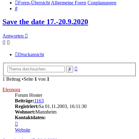
Foren-Übersicht
Allgemeine Foren
Conplanungen
Suche
Save the date 17.-20.9.2020
Antworten
Druckansicht
Erweiterte
Suche
Suche
1 Beitrag •Seite
1
von
1
Eleonora
Forum Hoster
Beiträge:
1163
Registriert:
Sa 01.11.2003, 16:11:30
Wohnort:
Mannheim
Kontaktdaten:
Kontaktdaten
von
Website
Eleonora