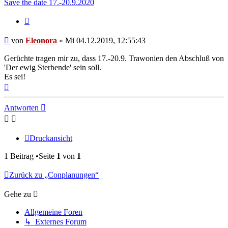
Save the date 17.-20.9.2020
Zitat
Beitrag
von
Eleonora
»
Mi 04.12.2019, 12:55:43
Gerüchte tragen mir zu, dass 17.-20.9. Trawonien den Abschluß von
'Der ewig Sterbende' sein soll.
Es sei!
Nach
oben
Antworten
Druckansicht
1 Beitrag •Seite
1
von
1
Zurück zu „Conplanungen“
Gehe zu
Allgemeine Foren
↳ Externes Forum