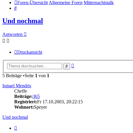
Foren-Übersicht
Allgemeine Foren
Mitternachtstalk
Suche
Und nochmal
Antworten
Druckansicht
Erweiterte
Suche
Suche
5 Beiträge •Seite
1
von
1
Ismael Mendris
Cheffe
Beiträge:
365
Registriert:
Fr 17.10.2003, 20:22:15
Wohnort:
Speyer
Und nochmal
Zitat