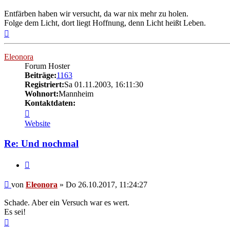
Entfärben haben wir versucht, da war nix mehr zu holen.
Folge dem Licht, dort liegt Hoffnung, denn Licht heißt Leben.
Nach
oben
Eleonora
Forum Hoster
Beiträge:
1163
Registriert:
Sa 01.11.2003, 16:11:30
Wohnort:
Mannheim
Kontaktdaten:
Kontaktdaten
von
Website
Eleonora
Re: Und nochmal
Zitat
Beitrag
von
Eleonora
»
Do 26.10.2017, 11:24:27
Schade. Aber ein Versuch war es wert.
Es sei!
Nach
oben