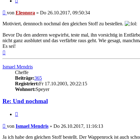
Beitrag
von
Eleonora
»
Do 26.10.2017, 09:50:34
Motiviert, dennnoch nochmal den gleichen Stoff zu bestellen.
Bevor Du den anderen wegwirfst, teste mal, ihn vorsichtig in Entfärb
nicht ganz ausblutet und das verfärbte raus geht. Wie gesagt, manchm
Es sei!
Nach
oben
Ismael Mendris
Cheffe
Beiträge:
365
Registriert:
Fr 17.10.2003, 20:22:15
Wohnort:
Speyer
Re: Und nochmal
Zitat
Beitrag
von
Ismael Mendris
»
Do 26.10.2017, 11:16:13
Ja ich habe den gleichen Stoff bestellt. Der Wappenrock ist auch schon