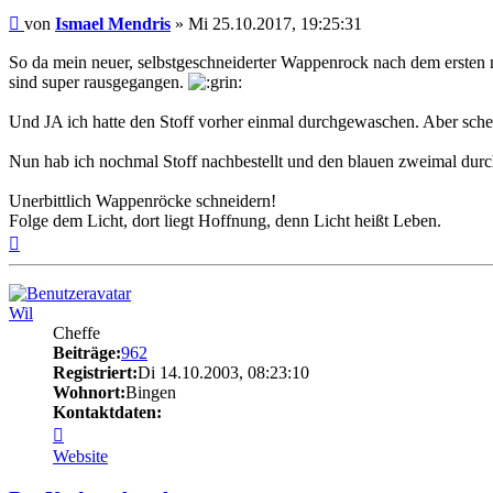
Beitrag
von
Ismael Mendris
»
Mi 25.10.2017, 19:25:31
So da mein neuer, selbstgeschneiderter Wappenrock nach dem ersten 
sind super rausgegangen.
Und JA ich hatte den Stoff vorher einmal durchgewaschen. Aber schei
Nun hab ich nochmal Stoff nachbestellt und den blauen zweimal du
Unerbittlich Wappenröcke schneidern!
Folge dem Licht, dort liegt Hoffnung, denn Licht heißt Leben.
Nach
oben
Wil
Cheffe
Beiträge:
962
Registriert:
Di 14.10.2003, 08:23:10
Wohnort:
Bingen
Kontaktdaten:
Kontaktdaten
von
Website
Wil