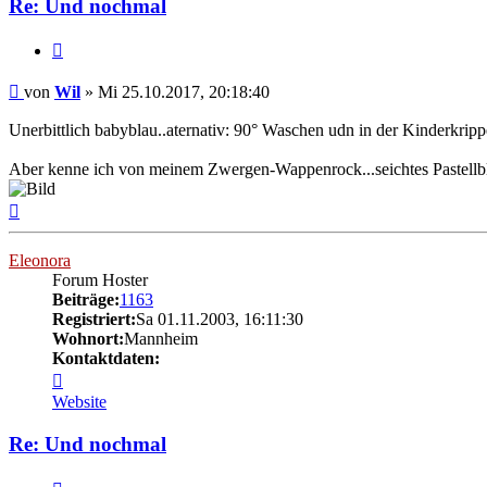
Re: Und nochmal
Zitat
Beitrag
von
Wil
»
Mi 25.10.2017, 20:18:40
Unerbittlich babyblau..aternativ: 90° Waschen udn in der Kinderkrip
Aber kenne ich von meinem Zwergen-Wappenrock...seichtes Pastellbla
Nach
oben
Eleonora
Forum Hoster
Beiträge:
1163
Registriert:
Sa 01.11.2003, 16:11:30
Wohnort:
Mannheim
Kontaktdaten:
Kontaktdaten
von
Website
Eleonora
Re: Und nochmal
Zitat