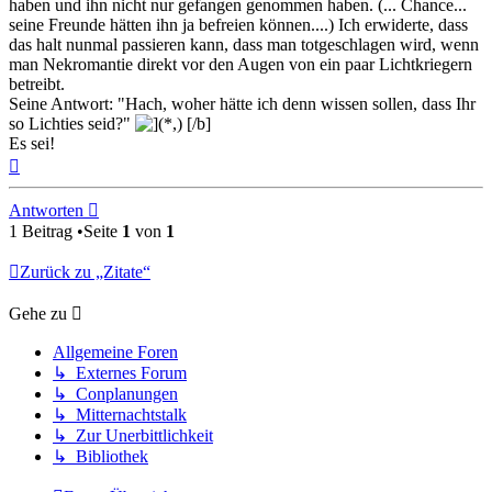
haben und ihn nicht nur gefangen genommen haben. (... Chance...
seine Freunde hätten ihn ja befreien können....) Ich erwiderte, dass
das halt nunmal passieren kann, dass man totgeschlagen wird, wenn
man Nekromantie direkt vor den Augen von ein paar Lichtkriegern
betreibt.
Seine Antwort: "Hach, woher hätte ich denn wissen sollen, dass Ihr
so Lichties seid?"
[/b]
Es sei!
Nach
oben
Antworten
1 Beitrag •Seite
1
von
1
Zurück zu „Zitate“
Gehe zu
Allgemeine Foren
↳ Externes Forum
↳ Conplanungen
↳ Mitternachtstalk
↳ Zur Unerbittlichkeit
↳ Bibliothek