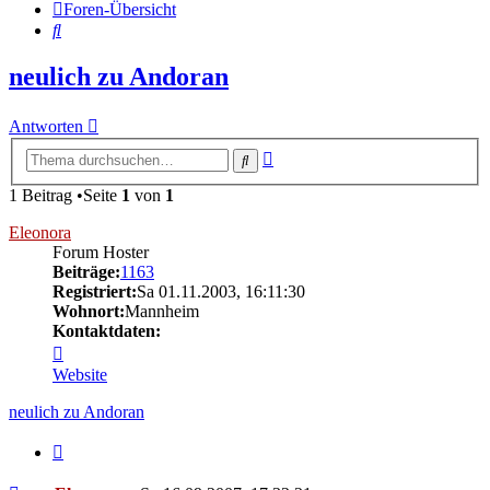
Foren-Übersicht
Suche
neulich zu Andoran
Antworten
Erweiterte
Suche
Suche
1 Beitrag •Seite
1
von
1
Eleonora
Forum Hoster
Beiträge:
1163
Registriert:
Sa 01.11.2003, 16:11:30
Wohnort:
Mannheim
Kontaktdaten:
Kontaktdaten
von
Website
Eleonora
neulich zu Andoran
Zitat
Beitrag