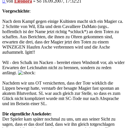
von
Eleonora
»
So 16.09.2007, 17:32:21
Vorgeschichte
:
Nach dem Kampf gegen einige Kultisten macht sich ein Magier ca.
2 Schritte von Wil, Ella und dem Cavalliere DaMato (urgs..
hoffentlich ist der Name jetzt richtig *schluck*) an dem Toten zu
schaffen. Aus Berichten, die ihnen zu Ohren gekommen sind,
erwarten die drei, dass der Magier jetzt den Toten zu einem
WINZIGEN Haufen Asche verbrennen wird und die Asche
aufsammelt. Igitt!!
Wil - den Schalk im Nacken - bereitet einen Windstoß vor, als wider
Erwarten der Leichnahm nicht zu brennen, sondern zu reden
anfängt.
Nachdem wir uns OT versicherten, dass der Tote wirklich die
Lippen bewegt hatte, verstarb der besagte Magier fast spontan an
akutem Blutverlust. SL war auch gleich zur Stelle, so dass es zum
Glück nicht kompliziert wurde mit SC-Tode nur nach Absprache
und im Beisein einer SL.
Die eigentliche Anekdote:
Der Spieler kam später nochmal zu uns, um aus seiner Sicht zu
sagen, dass er das doof fand, dass wir ihn gleich totgeschlagen